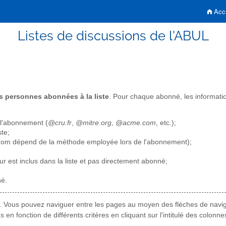
Accu
Listes de discussions de l'ABUL
es personnes abonnées à la liste
. Pour chaque abonné, les informatio
 l'abonnement (
@cru.fr
,
@mitre.org
,
@acme.com
, etc.);
ste;
u nom dépend de la méthode employée lors de l'abonnement);
ateur est inclus dans la liste et pas directement abonné;
né.
. Vous pouvez naviguer entre les pages au moyen des flèches de naviga
n fonction de différents critères en cliquant sur l'intitulé des colonn