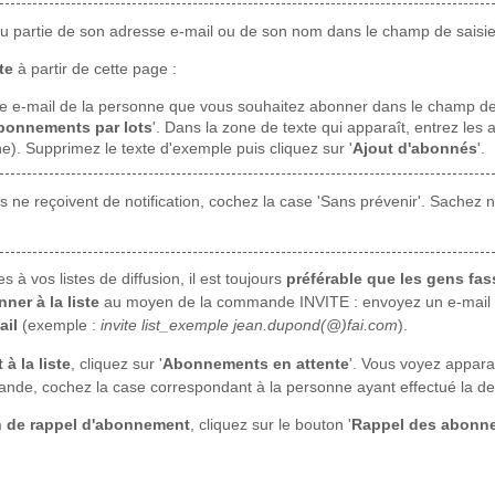
 ou partie de son adresse e-mail ou de son nom dans le champ de saisie 
te
à partir de cette page :
se e-mail de la personne que vous souhaitez abonner dans le champ de s
bonnements par lots
'. Dans la zone de texte qui apparaît, entrez le
e). Supprimez le texte d'exemple puis cliquez sur '
Ajout d'abonnés
'.
 ne reçoivent de notification, cochez la case 'Sans prévenir'. Sachez 
vos listes de diffusion, il est toujours
préférable que les gens fa
ner à la liste
au moyen de la commande INVITE : envoyez un e-mail à
ail
(exemple :
invite list_exemple jean.dupond(@)fai.com
).
à la liste
, cliquez sur '
Abonnements en attente
'. Vous voyez appara
ande, cochez la case correspondant à la personne ayant effectué la de
n de rappel d'abonnement
, cliquez sur le bouton '
Rappel des abonn