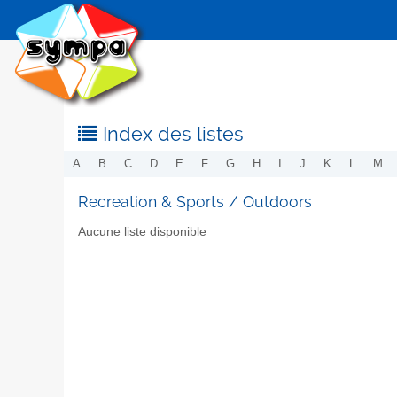
Index des listes
A
B
C
D
E
F
G
H
I
J
K
L
M
Recreation & Sports / Outdoors
Aucune liste disponible