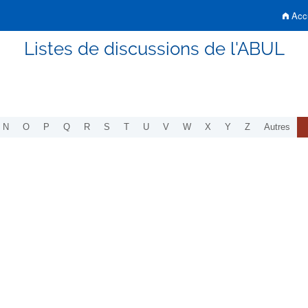
Accu
Listes de discussions de l'ABUL
N
O
P
Q
R
S
T
U
V
W
X
Y
Z
Autres